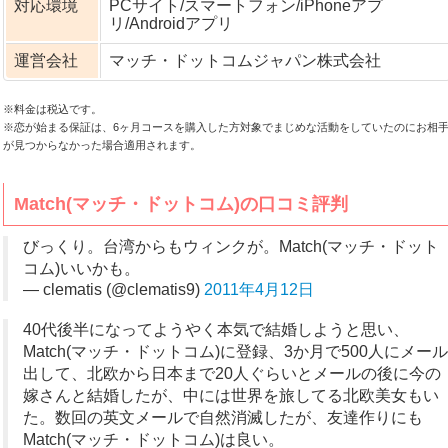
対応環境
PCサイト/スマートフォン/iPhoneアプ
リ/Androidアプリ
運営会社
マッチ・ドットコムジャパン株式会社
※料金は税込です。
※恋が始まる保証は、6ヶ月コースを購入した方対象でまじめな活動をしていたのにお相
が見つからなかった場合適用されます。
Match(マッチ・ドットコム)の口コミ評判
びっくり。台湾からもウィンクが。Match(マッチ・ドット
コム)いいかも。
— clematis (@clematis9)
2011年4月12日
40代後半になってようやく本気で結婚しようと思い、
Match(マッチ・ドットコム)に登録、3か月で500人にメール
出して、北欧から日本まで20人ぐらいとメールの後に今の
嫁さんと結婚したが、中には世界を旅してる北欧美女もい
た。数回の英文メールで自然消滅したが、友達作りにも
Match(マッチ・ドットコム)は良い。