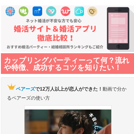
婚活サイトおすすめ人気ランキング
Home
婚活サイト料金一覧
婚活サイト比較
年齢層別おすすめ婚活サイト
カップリングパーティーって何？流れ
婚活サイトの成婚率
や特徴、成功するコツを知りたい！
ペアーズ
で12万人以上が恋人ができた！
動画で分か
るペアーズの使い方